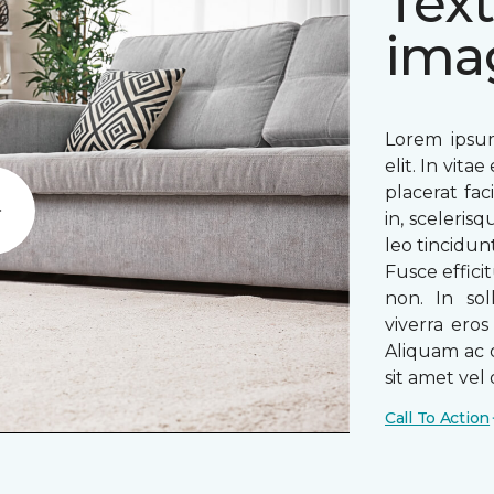
Text
ima
Lorem ipsum
elit. In vit
placerat fac
in, sceleris
Play
leo tincidun
Fusce efficit
non. In sol
viverra ero
Aliquam ac o
sit amet vel o
Call To Action