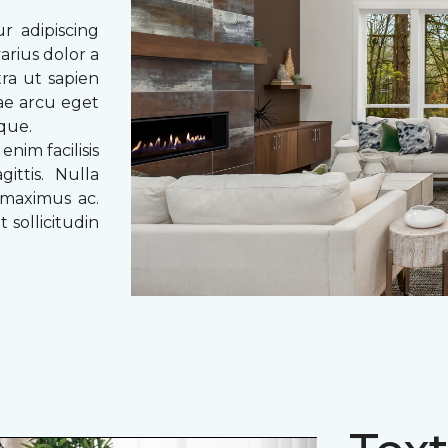
r adipiscing
arius dolor a
tra ut sapien
tae arcu eget
eque.
enim facilisis
ittis. Nulla
 maximus ac.
 sollicitudin