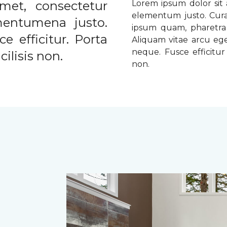
met, consectetur
Lorem ipsum dolor sit a
elementum justo. Curabi
ementumena justo.
ipsum quam, pharetra u
e efficitur. Porta
Aliquam vitae arcu ege
neque. Fusce efficitur 
ilisis non.
non.